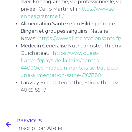
avec Ennéagramme, vie professionnelle, vie
privée :
Carlo Martinelli
https://www.saf-
enneagramme.fr/
Alimentation Santé selon Hildegarde de
Bingen et groupes sanguins
:
Natalia
Neves
:
https://www.alimentationsante.fr/
Médecin Généralise Nutritionniste :
Thierry
Guicheteau :
https://www.ouest-
france.fr/pays-de-la-loire/nantes-
44000/ce-medecin-nantais-se-bat-pour-
une-alimentation-saine-6103380
Lauvray Eric :
Ostéopathe, Etiopathe : 02
40 69 89 19
PREVIOUS
Inscription Ateliers d’apprentissages pour enfants